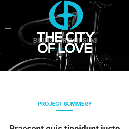
BIKING LOREM IPSUM
WEB DESIGN
PROJECT SUMMERY
Praesent quis tincidunt justo